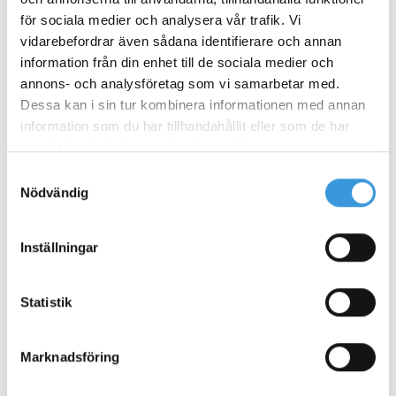
för sociala medier och analysera vår trafik. Vi
vidarebefordrar även sådana identifierare och annan
information från din enhet till de sociala medier och
annons- och analysföretag som vi samarbetar med.
Dessa kan i sin tur kombinera informationen med annan
information som du har tillhandahållit eller som de har
samlat in när du har använt deras tjänster.
Samtyckesval
Frågor eller funderingar?
Nödvändig
Kontakta oss
Inställningar
Tveka inte att kontakta oss om du har några
frågor.
Statistik
Du kan nå oss på telefon
031-68 55 54
eller maila
info@hundakademin.com
Marknadsföring
Du kan också fylla i formuläret nedan så kontaktar
vi dig!