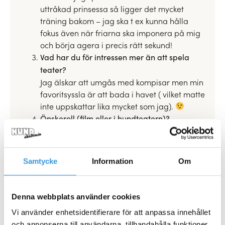
uttråkad prinsessa så ligger det mycket
träning bakom – jag ska t ex kunna hålla
fokus även när friarna ska imponera på mig
och börja agera i precis rätt sekund!
Vad har du för intressen mer än att spela
teater?
Jag älskar att umgås med kompisar men min
favoritsyssla är att bada i havet ( vilket matte
inte uppskattar lika mycket som jag).
Önskeroll (film eller i hundteatern)?
Jag har min önskeroll redan!
Vad är det bästa med My Dog?
Att få spela teater inför stor engagerad
Samtycke
Information
Om
publik! Att gå runt i montrarna och smaka på
godis. Kanske få matte att köpa något bling-
bling halsband med ”strass och diamanter”.
Denna webbplats använder cookies
Ditt motto lyder?
Vi använder enhetsidentifierare för att anpassa innehållet
Vila i form!
och annonserna till användarna, tillhandahålla funktioner