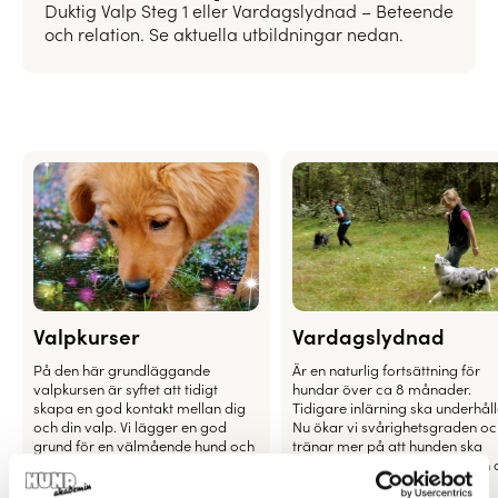
Duktig Valp Steg 1 eller Vardagslydnad – Beteende
och relation. Se aktuella utbildningar nedan.
Valpkurser
Vardagslydnad
På den här grundläggande
Är en naturlig fortsättning för
valpkursen är syftet att tidigt
hundar över ca 8 månader.
skapa en god kontakt mellan dig
Tidigare inlärning ska underhåll
och din valp. Vi lägger en god
Nu ökar vi svårighetsgraden oc
grund för en välmående hund och
tränar mer på att hunden ska
en god relation er emellan.
kunna stanna, stanna kvar och 
komma då du kallar, även då