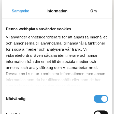
något annat lockar!
Samtycke
Information
Om
Läs mer &
Läs mer &
intresseanmälan
intresseanmälan
Denna webbplats använder cookies
Vi använder enhetsidentifierare för att anpassa innehållet
och annonserna till användarna, tillhandahålla funktioner
för sociala medier och analysera vår trafik. Vi
vidarebefordrar även sådana identifierare och annan
information från din enhet till de sociala medier och
Utbildningen hålls av
annons- och analysföretag som vi samarbetar med.
Dessa kan i sin tur kombinera informationen med annan
information som du har tillhandahållit eller som de har
samlat in när du har använt deras tjänster.
Samtyckesval
Nödvändig