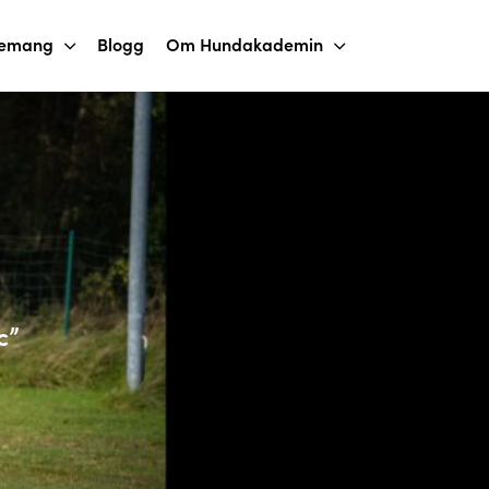
nemang
Blogg
Om Hundakademin
c”