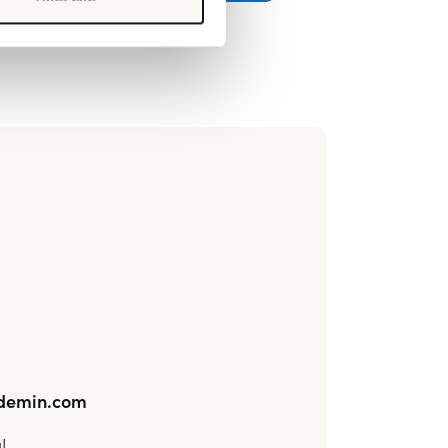
demin.com
!