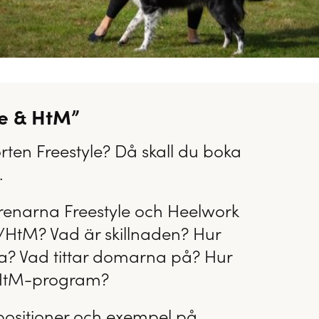
le & HtM”
ten Freestyle? Då skall du boka
.
renarna Freestyle och Heelwork
e/HtM? Vad är skillnaden? Hur
a? Vad tittar domarna på? Hur
e/HtM-program?
s, positioner och exempel på