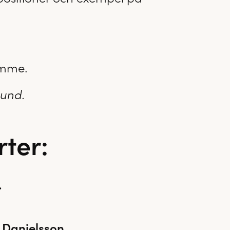
imme.
hund.
rter:
.
e Danielsson