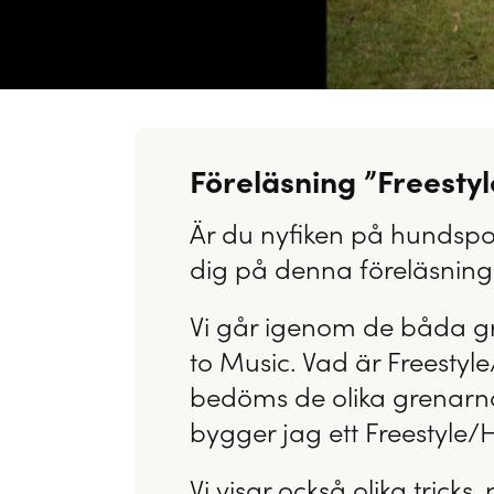
Föreläsning ”Freesty
Är du nyfiken på hundspor
dig på denna föreläsning
Vi går igenom de båda g
to Music. Vad är Freestyl
bedöms de olika grenarn
bygger jag ett Freestyl
Vi visar också olika trick