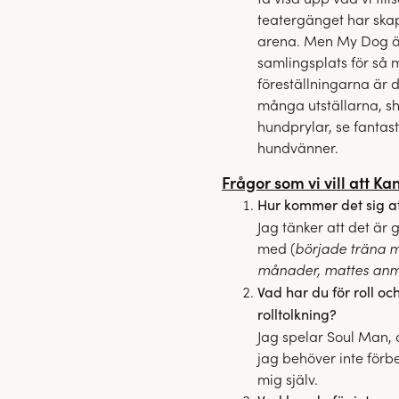
teatergänget har skap
arena. Men My Dog är 
samlingsplats för så
föreställningarna är d
många utställarna, sh
hundprylar, se fantast
hundvänner.
Frågor som vi vill att Ka
Hur kommer det sig a
Jag tänker att det är g
med (
började träna m
månader, mattes an
Vad har du för roll oc
rolltolkning?
Jag spelar Soul Man, 
jag behöver inte förb
mig själv.