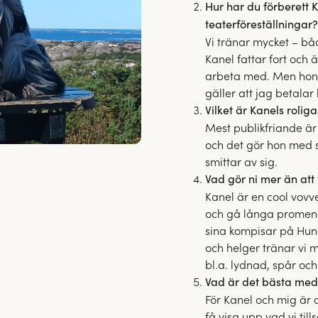
Hur har du förberett
teaterföreställningar?
Vi tränar mycket – båd
Kanel fattar fort och 
arbeta med. Men hon 
gäller att jag betalar 
Vilket är Kanels roliga
Mest publikfriande är
och det gör hon med st
smittar av sig.
Vad gör ni mer än att
Kanel är en cool vovv
och gå långa promen
sina kompisar på Hun
och helger tränar vi m
bl.a. lydnad, spår och 
Vad är det bästa me
För Kanel och mig är 
få visa upp vad vi ti