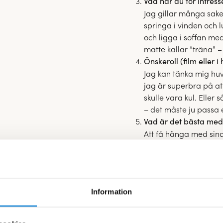
Vad har du för intress
Jag gillar många sake
springa i vinden och
och ligga i soffan me
matte kallar ”träna” –
Önskeroll (film eller 
Jag kan tänka mig hu
jag är superbra på att
skulle vara kul. Eller
– det måste ju passa 
Vad är det bästa me
Att få hänga med sina
få showa på blå matta
mina tricks och jag få
gå runt och tigga godi
in värsta charmoffens
Information
löna sig…
Ditt motto lyder?
En hoppsnurr förgyller 