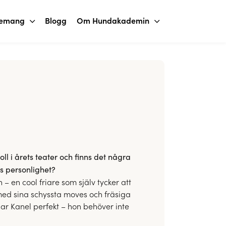
nemang
Blogg
Om Hundakademin
oll i årets teater och finns det några
s personlighet?
– en cool friare som själv tycker att
med sina schyssta moves och fräsiga
ssar Kanel perfekt – hon behöver inte