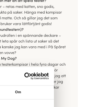
en mer än att spela teater?
r – retas med katten, sno godis,
 lukta på saker. Hänga med kompisar
d matte. Och så gillar jag det som
 brukar vara lättförtjänt godis!
i hundteatern)?
vudrollen i en spännande deckare –
 leta spår och lista ut saker så det
 så kanske jag kan vara med i På Spåret
en vovve?
d My Dog?
 teaterkompisar i hela fyra dagar och
n! Matte blir så glad när jag gör
r mycket belöningar! Sen älskar jag att
s hos alla försäljare – då lägger jag
iven som ingen kan motstå. Brukar
Om
livet!