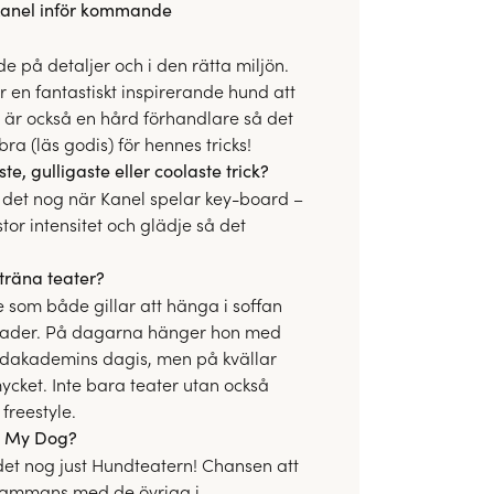
 Kanel inför kommande
e på detaljer och i den rätta miljön.
är en fantastiskt inspirerande hund att
är också en hård förhandlare så det
bra (läs godis) för hennes tricks!
ste, gulligaste eller coolaste trick?
 det nog när Kanel spelar key-board –
or intensitet och glädje så det
 träna teater?
e som både gillar att hänga i soffan
ader. På dagarna hänger hon med
dakademins dagis, men på kvällar
ycket. Inte bara teater utan också
freestyle.
d My Dog?
det nog just Hundteatern! Chansen att
llsammans med de övriga i