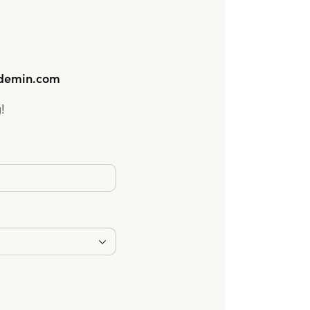
demin.com
!