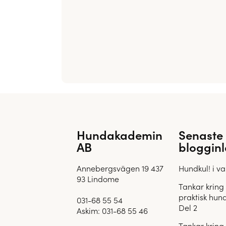
Hundakademin
Senaste
AB
bloggin
Annebergsvägen 19 437
Hundkul! i v
93 Lindome
Tankar kring 
praktisk hun
031-68 55 54
Del 2
Askim:
031-68 55 46
Tankar kring 