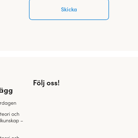
Följ oss!
lägg
ardagen
teori och
dkunskap –
teori och