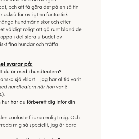
at, och att få göra det på en så fin
också för övrigt en fantastisk
 många hundmänniskor och efter
et väldigt roligt att gå runt bland de
oppa i det stora utbudet av
iskt fina hundar och träffa
nel svarar på:
tt du är med i hundteatern?
anska självklart – jag har alltid varit
ed hundteatern när hon var 8
m
.).
h hur har du förberett dig inför din
den coolaste friaren enligt mig. Och
ereda mig så speciellt, jag är bara