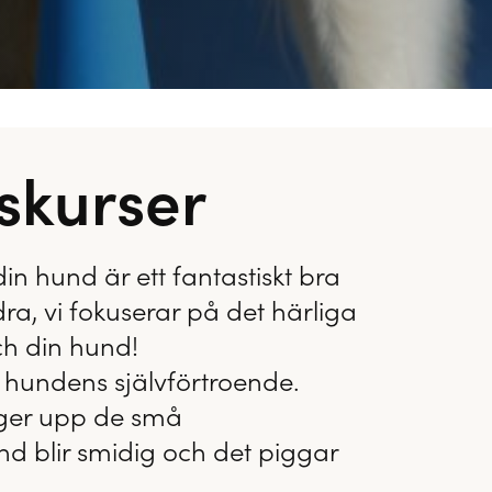
skurser
in hund är ett fantastiskt bra
ra, vi fokuserar på det härliga
h din hund!
 hundens självförtroende.
gger upp de små
d blir smidig och det piggar