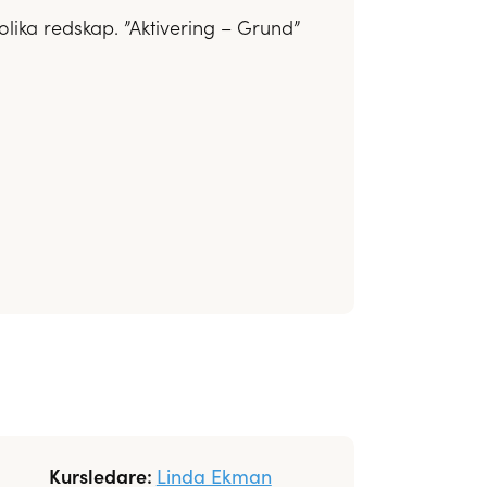
lika redskap. ”Aktivering – Grund”
Kursledare:
Linda Ekman