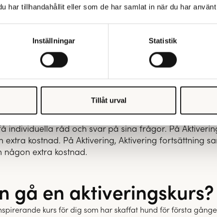
har tillhandahållit eller som de har samlat in när du har använt 
eringskurser
Inställningar
Statistik
och praktik, för att du ska få med dig så mycket kunska
 förkunskaper krävs, skriver vi det på kursens sida.
 innan kursstart kommer vi naturligtvis meddela dig. Ha
 vad du ska tänka på är du välkommen att kontakta oss!
Tillåt urval
a få individuella råd och svar på sina frågor. På Aktiveri
xtra kostnad. På Aktivering, Aktivering fortsättning s
 någon extra kostnad.
n gå en aktiveringskurs?
 inspirerande kurs för dig som har skaffat hund för första gån