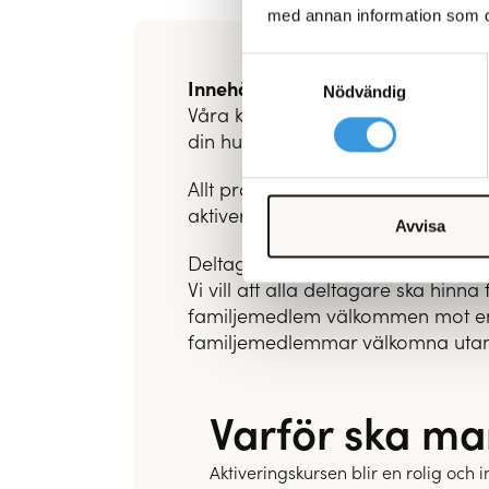
med annan information som du 
Samtyckesval
Innehållet i Hundakademins aktiv
Nödvändig
Våra kurser innehåller både teori 
din hund på ett nytt sätt. I de fall
Allt praktiskt som du behöver veta
aktiveringskursens innehåll eller
Avvisa
Deltagare
Vi vill att alla deltagare ska hinn
familjemedlem välkommen mot en e
familjemedlemmar välkomna utan
Varför ska ma
Aktiveringskursen blir en rolig och