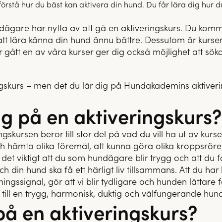
 förstå hur du bäst kan aktivera din hund. Du får lära dig hur
ägare har nytta av att gå en aktiveringskurs. Du komme
 att lära känna din hund ännu bättre. Dessutom är kursen 
 gått en av våra kurser ger dig också möjlighet att sök
ngskurs – men det du lär dig på Hundakademins aktiver
ig på en aktiveringskurs?
ngskursen beror till stor del på vad du vill ha ut av kur
h hämta olika föremål, att kunna göra olika kroppsrörel
det viktigt att du som hundägare blir trygg och att du f
h din hund ska få ett härligt liv tillsammans. Att du ha
gssignal, gör att vi blir tydligare och hunden lättare för
ill en trygg, harmonisk, duktig och välfungerande hund
å en aktiveringskurs?