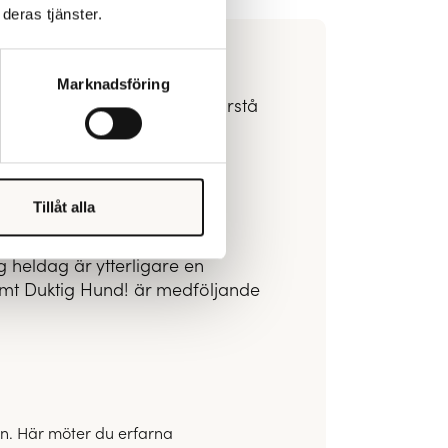
deras tjänster.
Marknadsföring
p som möjligt och lära dig förstå
r du frågor kring
Tillåt alla
ng heldag är ytterligare en
amt Duktig Hund! är medföljande
gen. Här möter du erfarna