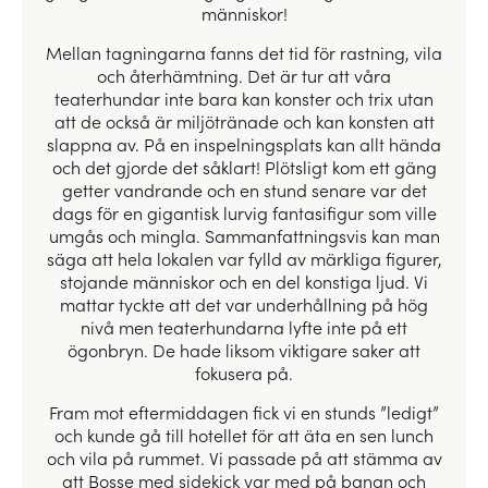
människor!
Mellan tagningarna fanns det tid för rastning, vila
och återhämtning. Det är tur att våra
teaterhundar inte bara kan konster och trix utan
att de också är miljötränade och kan konsten att
slappna av. På en inspelningsplats kan allt hända
och det gjorde det såklart! Plötsligt kom ett gäng
getter vandrande och en stund senare var det
dags för en gigantisk lurvig fantasifigur som ville
umgås och mingla. Sammanfattningsvis kan man
säga att hela lokalen var fylld av märkliga figurer,
stojande människor och en del konstiga ljud. Vi
mattar tyckte att det var underhållning på hög
nivå men teaterhundarna lyfte inte på ett
ögonbryn. De hade liksom viktigare saker att
fokusera på.
Fram mot eftermiddagen fick vi en stunds ”ledigt”
och kunde gå till hotellet för att äta en sen lunch
och vila på rummet. Vi passade på att stämma av
att Bosse med sidekick var med på banan och