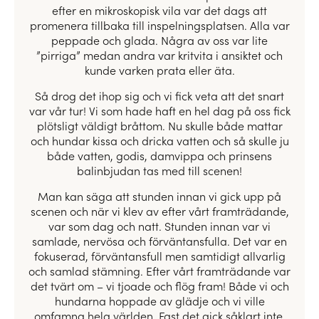
efter en mikroskopisk vila var det dags att
promenera tillbaka till inspelningsplatsen. Alla var
peppade och glada. Några av oss var lite
”pirriga” medan andra var kritvita i ansiktet och
kunde varken prata eller äta.
Så drog det ihop sig och vi fick veta att det snart
var vår tur! Vi som hade haft en hel dag på oss fick
plötsligt väldigt bråttom. Nu skulle både mattar
och hundar kissa och dricka vatten och så skulle ju
både vatten, godis, damvippa och prinsens
balinbjudan tas med till scenen!
Man kan säga att stunden innan vi gick upp på
scenen och när vi klev av efter vårt framträdande,
var som dag och natt. Stunden innan var vi
samlade, nervösa och förväntansfulla. Det var en
fokuserad, förväntansfull men samtidigt allvarlig
och samlad stämning. Efter vårt framträdande var
det tvärt om – vi tjoade och flög fram! Både vi och
hundarna hoppade av glädje och vi ville
omfamna hela världen. Fast det gick såklart inte.