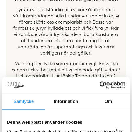
Lyckan var fullständig och vi var så nöjda med
vårt framträdande! Alla hundar var fantastiska, vi
förare skötte oss exemplariskt och Bosse var
fantastisk! Juryn hyllade oss och vi fick fyra JA! När
vi samlade våra intryck kunde vi bara konstatera
att hundarana inte bara har talang för att
uppträda, de är superproffsiga och levererar
verkligen när det gäller!
Men säg den lycka som varar för evigt. En vecka
senare fick vi beskedet att vi inte hade gått vidare!
Helt obegripligt. Hur tänkte Talang där liksom?
Luften gick ur oss lite grann. I tanken hade vi
redan gått till final, typ nästan vunnit och vi hade
sett fram emot att planera och träna inför våra
kommande nummer i Talang.
Samtycke
Information
Om
Det tog oss en dag att komma över det tråkiga
beskedet och sen var allt som vanligt igen! Istället
Denna webbplats använder cookies
för att öva inför Talangscenen ställde vi om och så
blev det träningar inför My Dog istället! Nu skulle
Vi använder enhetsidentifierare för att anpassa innehållet