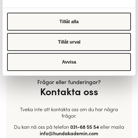
och hon ska aldrig mer titta på Talang!” blev jag
alldeles varm inombords. Teaterhundarnas
uppträdande har inspirerat och berört!
Tillåt alla
Foto: Gustav Hallén/TV4.
Tillåt urval
Avvisa
Frågor eller funderingar?
Kontakta oss
Tveka inte att kontakta oss om du har några
frågor.
Du kan nå oss på telefon
031-68 55 54
eller maila
info@hundakademin.com