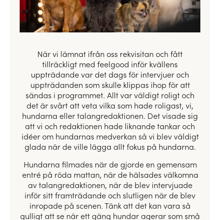
När vi lämnat ifrån oss rekvisitan och fått
tillräckligt med feelgood inför kvällens
uppträdande var det dags för intervjuer och
uppträdanden som skulle klippas ihop för att
sändas i programmet. Allt var väldigt roligt och
det är svårt att veta vilka som hade roligast, vi,
hundarna eller talangredaktionen. Det visade sig
att vi och redaktionen hade liknande tankar och
idéer om hundarnas medverkan så vi blev väldigt
glada när de ville lägga allt fokus på hundarna.
Hundarna filmades när de gjorde en gemensam
entré på röda mattan, när de hälsades välkomna
av talangredaktionen, när de blev intervjuade
inför sitt framträdande och slutligen när de blev
inropade på scenen. Tänk att det kan vara så
gulligt att se när ett gäng hundar agerar som små