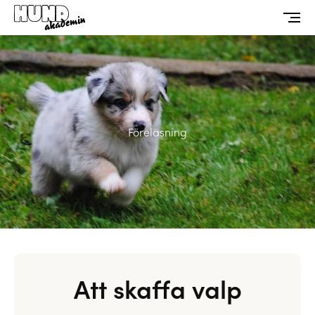
Föreläsning
Att skaffa valp