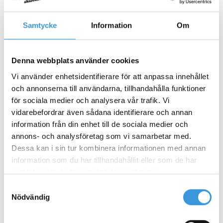
Samtycke
Information
Om
Denna webbplats använder cookies
Frågor eller funderingar?
Kontakta oss
Vi använder enhetsidentifierare för att anpassa innehållet
och annonserna till användarna, tillhandahålla funktioner
för sociala medier och analysera vår trafik. Vi
Tveka inte att kontakta oss om du har några
vidarebefordrar även sådana identifierare och annan
frågor.
information från din enhet till de sociala medier och
Du kan nå oss på telefon
031-68 55 54
eller maila
annons- och analysföretag som vi samarbetar med.
info@hundakademin.com
Dessa kan i sin tur kombinera informationen med annan
information som du har tillhandahållit eller som de har
Du kan också fylla i formuläret nedan så kontaktar
samlat in när du har använt deras tjänster.
vi dig!
Samtyckesval
Nödvändig
Ditt namn
*