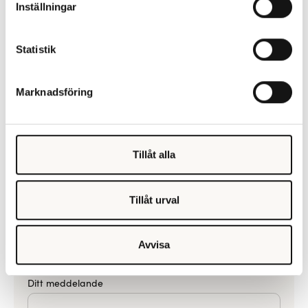
Inställningar
Telefon
*
Statistik
Marknadsföring
E-post
*
Tillåt alla
Välj ämne (valfritt)
Tillåt urval
Jag vill bli kontaktad på:
*
Avvisa
Telefon
Mejl
Valfritt
Ditt meddelande